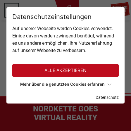
ZU
Datenschutzeinstellungen
TOP OF INNSBRUCK
Auf unserer Webseite werden Cookies verwendet.
SCHLIESSEN
Home
Virtual Reality
Einige davon werden zwingend benötigt, während
ANGEBOTE
es uns andere ermöglichen, Ihre Nutzererfahrung
ERLEBE DIE NORDKETTE AUS EINER NEUEN
auf unserer Webseite zu verbessern.
PERSPEKTIVE!
EVENTS
INNSBRUCK VIRTUAL
GASTRONOMIE
ALLE AKZEPTIEREN
REALITY
TICKETS
Mehr über die genutzten Cookies erfahren
Datenschutz
SERVICE
NORDKETTE GOES
VIRTUAL REALITY