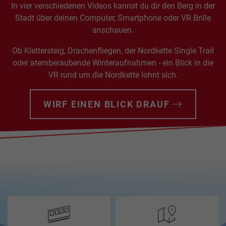
In vier verschiedenen Videos kannst du dir den Berg in der
Stadt über deinen Computer, Smartphone oder VR Brille
anschauen.
HUNGERBURGBAHN
SOMMER
RESTAURANT
BAHNTICKETS
KONTAKT
TOP OF INNSBRUCK
SEEGRUBE
Ob Klettersteig, Drachenfliegen, der Nordkette Single Trail
oder atemberaubende Winteraufnahmen - ein Blick in die
SEEGRUBENBAHN
WINTER
PACKAGES
TARIFE
ANGEBOTE
VR rund um die Nordkette lohnt sich.
RESTAURANT
TOP
EVENTS
HAFELEKARBAHN
SHOP
GUTSCHEINE
PARTNER
OF
WIRF EINEN BLICK DRAUF
INNSBRUCK
GASTRONOMIE
ARCHITEKTUR
JOBS
ALMEN
&
TICKETS
SOMMERBERGBAHNEN
HÜTTEN
SERVICE
ÜBER
INCENTIVES,
UNS
TAGUNGEN
&