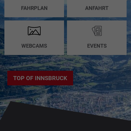
HOCHZEITEN
ANFAHRT
FAHRPLAN
ANFAHRT
GRUPPENANGEBOTE
BARRIEREFREIHEIT
WEBCAMS
EVENTS
TOP OF INNSBRUCK