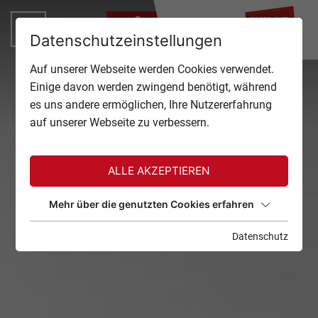
ZU
Datenschutzeinstellungen
TOP OF INNSBRUCK
Auf unserer Webseite werden Cookies verwendet.
SCHLIESSEN
Einige davon werden zwingend benötigt, während
ANGEBOTE
es uns andere ermöglichen, Ihre Nutzererfahrung
auf unserer Webseite zu verbessern.
EVENTS
GASTRONOMIE
ALLE AKZEPTIEREN
TICKETS
Mehr über die genutzten Cookies erfahren
Datenschutz
SERVICE