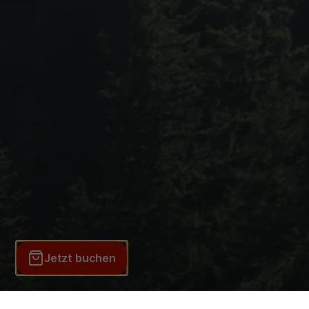
DE
EN
Anfahrt &
Tarife &
Aktueller
Parken
Preise
Fahrplan
Cams
TICKETS
Home
Service
Widerruf