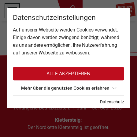
ZU
Datenschutzeinstellungen
TOP OF INNSBRUCK
Auf unserer Webseite werden Cookies verwendet.
SCHLIESSEN
Home
Lifte & Pisten
Einige davon werden zwingend benötigt, während
ANGEBOTE
es uns andere ermöglichen, Ihre Nutzererfahrung
auf unserer Webseite zu verbessern.
EVENTS
AKTUELLE INFORMATIONEN
GASTRONOMIE
ALLE AKZEPTIEREN
Ausflugsbetrieb:
TICKETS
Mehr über die genutzten Cookies erfahren
Die Hungerburgbahn, Seegrubenbahn und Hafelekarbahn
sind geöffnet.
Datenschutz
SERVICE
Verlängerte Betriebszeiten: 1. Juni – 30. Sep. 2026
Klettersteig:
Der Nordkette Klettersteig ist geöffnet.