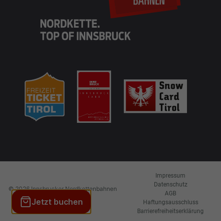
DE
EN
Anfahrt &
Tarife &
Aktueller
Parken
Preise
Fahrplan
Cams
Impressum
Datenschutz
© 2026 Innsbrucker Nordkettenbahnen
AGB
TICKETS
Betriebs GmbH
Haftungsausschluss
Barrierefreiheitserklärung