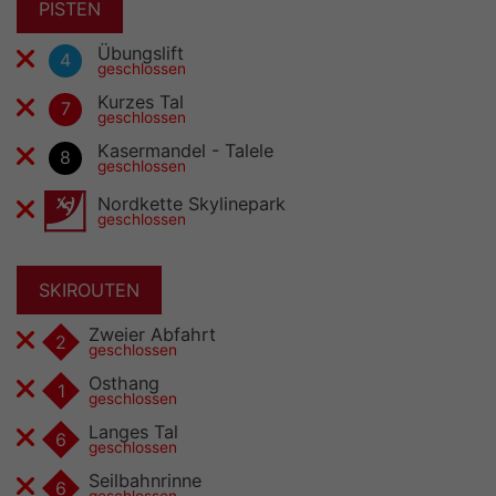
GRUPPENANGEBOTE
PISTEN
BARRIEREFREIHEIT
Übungslift
4
geschlossen
Kurzes Tal
7
geschlossen
Kasermandel - Talele
8
geschlossen
Nordkette Skylinepark
geschlossen
SKIROUTEN
Zweier Abfahrt
2
geschlossen
Osthang
1
geschlossen
Langes Tal
6
geschlossen
Seilbahnrinne
6