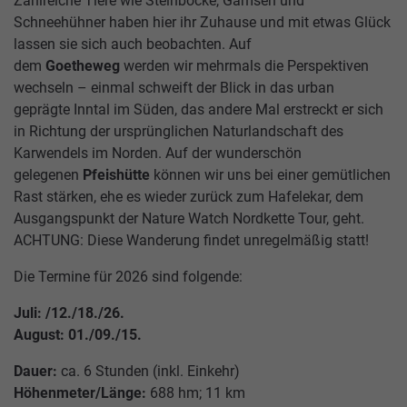
Zahlreiche Tiere wie Steinböcke, Gämsen und
Schneehühner haben hier ihr Zuhause und mit etwas Glück
lassen sie sich auch beobachten. Auf
dem
Goetheweg
werden wir mehrmals die Perspektiven
wechseln – einmal schweift der Blick in das urban
geprägte Inntal im Süden, das andere Mal erstreckt er sich
in Richtung der ursprünglichen Naturlandschaft des
Karwendels im Norden. Auf der wunderschön
gelegenen
Pfeishütte
können wir uns bei einer gemütlichen
Rast stärken, ehe es wieder zurück zum Hafelekar, dem
HUNGERBURGBAHN
SOMMER
RESTAURANT
BAHNTICKETS
KONTAKT
Ausgangspunkt der Nature Watch Nordkette Tour, geht.
TOP OF INNSBRUCK
SEEGRUBE
ACHTUNG: Diese Wanderung findet unregelmäßig statt!
SEEGRUBENBAHN
WINTER
PACKAGES
TARIFE
ANGEBOTE
Die Termine für 2026 sind folgende:
RESTAURANT
Juli: /12./18./26.
TOP
EVENTS
HAFELEKARBAHN
SHOP
GUTSCHEINE
PARTNER
OF
August: 01./09./15.
INNSBRUCK
Dauer:
ca. 6 Stunden (inkl. Einkehr)
GASTRONOMIE
ARCHITEKTUR
JOBS
Höhenmeter/Länge:
688 hm; 11 km