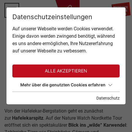
ZU
Datenschutzeinstellungen
TOP OF INNSBRUCK
Auf unserer Webseite werden Cookies verwendet.
SCHLIESSEN
Einige davon werden zwingend benötigt, während
ANGEBOTE
es uns andere ermöglichen, Ihre Nutzererfahrung
Zurück zur Übersicht
auf unserer Webseite zu verbessern.
EVENTS
GASTRONOMIE
NORDKETTE
ALLE AKZEPTIEREN
ENTDECKERTOUR
TICKETS
Mehr über die genutzten Cookies erfahren
18. Juli 2026
Datenschutz
SERVICE
Von der Hafelekar-Bergstation geht es zunächst
zur
Hafelekarspitz
. Auf der Nature Watch Nordkette Tour
eröffnet sich ein spektakulärer
Blick ins „wilde“ Karwendel
: