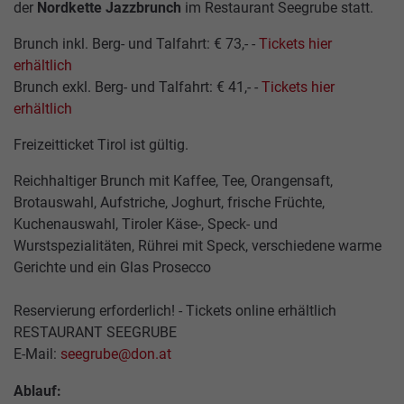
der
Nordkette Jazzbrunch
im Restaurant Seegrube statt.
Brunch inkl. Berg- und Talfahrt: € 73,- -
Tickets hier
erhältlich
Brunch exkl. Berg- und Talfahrt: € 41,- -
Tickets hier
erhältlich
Freizeitticket Tirol ist gültig.
HUNGERBURGBAHN
SOMMER
RESTAURANT
BAHNTICKETS
KONTAKT
TOP OF INNSBRUCK
Reichhaltiger Brunch mit Kaffee, Tee, Orangensaft,
SEEGRUBE
Brotauswahl, Aufstriche, Joghurt, frische Früchte,
Kuchenauswahl, Tiroler Käse-, Speck- und
SEEGRUBENBAHN
WINTER
PACKAGES
TARIFE
ANGEBOTE
Wurstspezialitäten, Rührei mit Speck, verschiedene warme
RESTAURANT
Gerichte und ein Glas Prosecco
TOP
EVENTS
HAFELEKARBAHN
SHOP
GUTSCHEINE
PARTNER
OF
INNSBRUCK
Reservierung erforderlich! - Tickets online erhältlich
RESTAURANT SEEGRUBE
GASTRONOMIE
ARCHITEKTUR
JOBS
E-Mail:
seegrube@don.at
ALMEN
&
Ablauf:
TICKETS