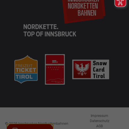
DE
EN
Anfahrt &
Tarife &
Aktueller
Parken
Preise
Fahrplan
Cams
Impressum
Datenschutz
© 2026 Innsbrucker Nordkettenbahnen
AGB
TICKETS
Betriebs GmbH