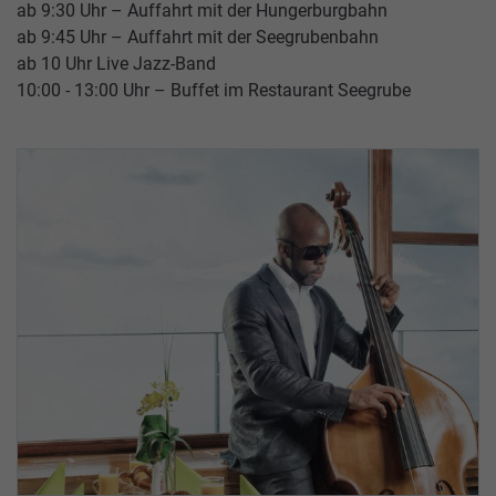
SOMMERBERGBAHNEN
HÜTTEN
ab 9:30 Uhr – Auffahrt mit der Hungerburgbahn
ab 9:45 Uhr – Auffahrt mit der Seegrubenbahn
SERVICE
ÜBER
ab 10 Uhr Live Jazz-Band
INCENTIVES,
UNS
10:00 - 13:00 Uhr – Buffet im Restaurant Seegrube
TAGUNGEN
&
HOCHZEITEN
ANFAHRT
GRUPPENANGEBOTE
BARRIEREFREIHEIT