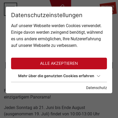
ZU
Datenschutzeinstellungen
TOP OF INNSBRUCK
Auf unserer Webseite werden Cookies verwendet.
SCHLIESSEN
Einige davon werden zwingend benötigt, während
ANGEBOTE
es uns andere ermöglichen, Ihre Nutzererfahrung
Zurück zur Übersicht
auf unserer Webseite zu verbessern.
EVENTS
GASTRONOMIE
NORDKETTE JAZZBRUNCH
ALLE AKZEPTIEREN
21. Juni 2026
TICKETS
Mehr über die genutzten Cookies erfahren
Datenschutz
SERVICE
Feinster Brunch untermalt von jazzigem Live-Sound und
einzigartigem Panorama!
Jeden Sonntag ab 21. Juni bis Ende August
(ausgenommen 19. Juli) findet von 10:00-13:00 Uhr