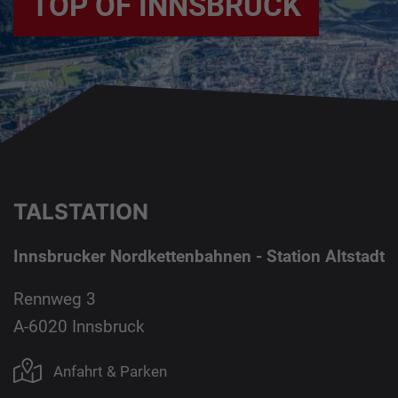
TOP OF INNSBRUCK
TALSTATION
Innsbrucker Nordkettenbahnen - Station Altstadt
Rennweg 3
A-6020 Innsbruck
Anfahrt & Parken
DE
EN