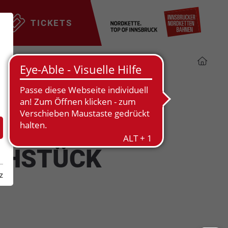
TICKETS
ÜHSTÜCK
z