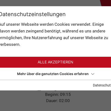
ZURÜCK
TAL:
21°
ANLAGEN
CAMS
Datenschutzeinstellungen
BERG:
10°
1 / 3
Auf unserer Webseite werden Cookies verwendet. Einige
davon werden zwingend benötigt, während es uns andere
ermöglichen, Ihre Nutzererfahrung auf unserer Webseite zu
verbessern.
ALLE AKZEPTIEREN
TTE PANORAMAFR
Mehr über die genutzten Cookies erfahren
Datenschut
04. August 2026
Beginn: 09:15
Dauer: 02:00