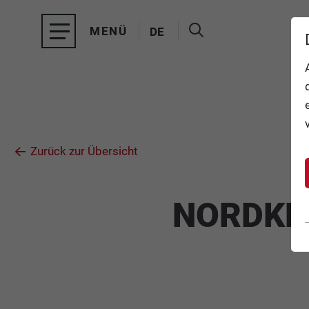
MENÜ
DE
EN
TOP OF INNSBRUCK
SCHLIESSEN
ANGEBOTE
EVENTS
Zurück zur Übersicht
GASTRONOMIE
TICKETS
NORDKE
SERVICE