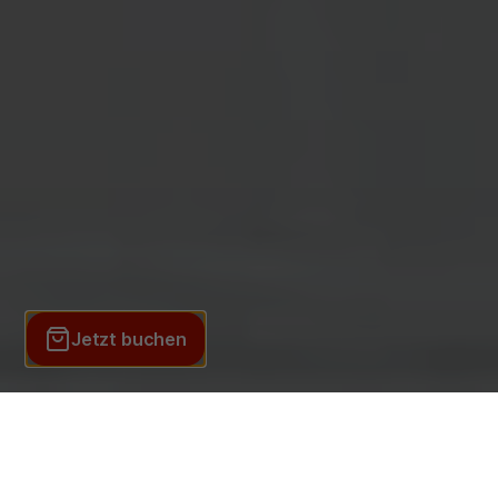
DE
EN
Anfahrt &
Tarife &
Aktueller
Parken
Preise
Fahrplan
Cams
TICKETS
Home
Top of Innsbruck
Geschichte